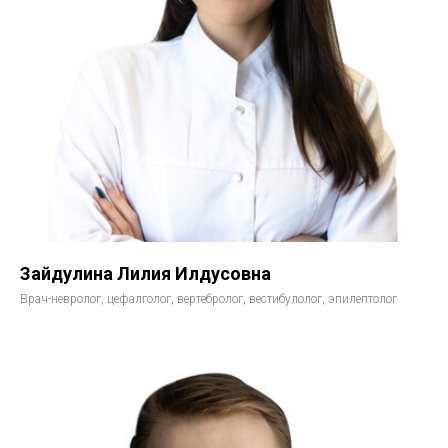
Зайдулина Лилия Илдусовна
Врач-невролог, цефалголог, вертебролог, вестибулолог, эпилептолог