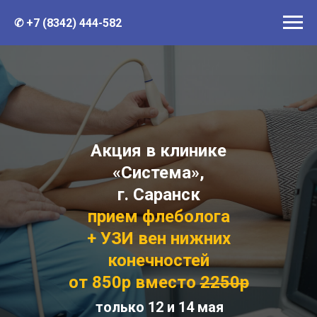
✆ +7 (8342) 444-582
Акция в клинике
«Система»,
г. Саранск
прием флеболога
+ УЗИ вен нижних
конечностей
от 850р вместо
2250р
только 12 и 14 мая