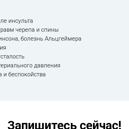
ле инсульта
травм черепа и спины
инсона, болезнь Альцгеймера
ия
усталость
териального давления
а и беспокойства
Запишитесь сейчас!