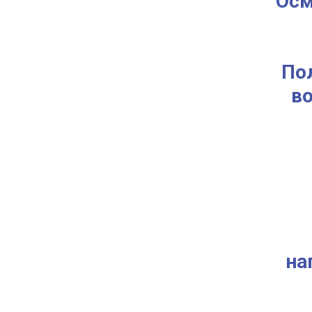
Осм
По
во
на