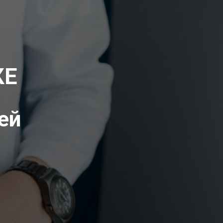
КЕ
ей