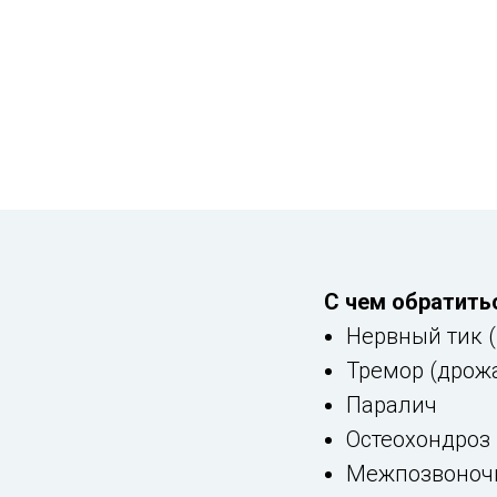
С чем обратитьс
Нервный тик 
Тремор (дрож
Паралич
Остеохондроз
Межпозвоноч