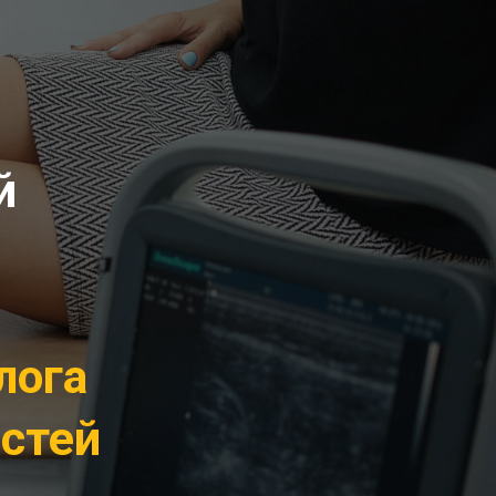
й
лога
остей