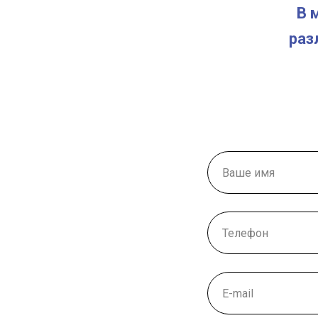
В 
раз