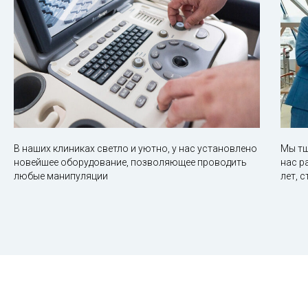
В наших клиниках светло и уютно, у нас установлено
Мы тщ
новейшее оборудование, позволяющее проводить
нас р
любые манипуляции
лет, 